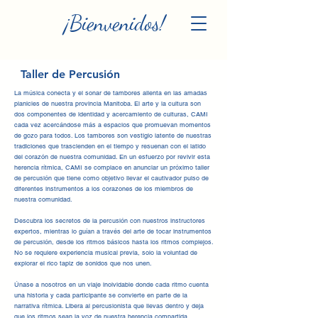
¡Bienvenidos!
Taller de Percusión
La música conecta y el sonar de tambores alienta en las amadas
planicies de nuestra provincia Manitoba. El arte y la cultura son
dos componentes de identidad y acercamiento de culturas, CAMI
cada vez acercándose más a espacios que promuevan momentos
de gozo para todos. Los tambores son vestigio latente de nuestras
tradiciones que trascienden en el tiempo y resuenan con el latido
del corazón de nuestra comunidad. En un esfuerzo por revivir esta
herencia rítmica, CAMI se complace en anunciar un próximo taller
de percusión que tiene como objetivo llevar el cautivador pulso de
diferentes instrumentos a los corazones de los miembros de
nuestra comunidad.
Descubra los secretos de la percusión con nuestros instructores
expertos, mientras lo guían a través del arte de tocar instrumentos
de percusión, desde los ritmos básicos hasta los ritmos complejos.
No se requiere experiencia musical previa, solo la voluntad de
explorar el rico tapiz de sonidos que nos unen.
Únase a nosotros en un viaje inolvidable donde cada ritmo cuenta
una historia y cada participante se convierte en parte de la
narrativa rítmica. Libera al percusionista que llevas dentro y deja
que los ritmos sean la voz de nuestra herencia compartida.