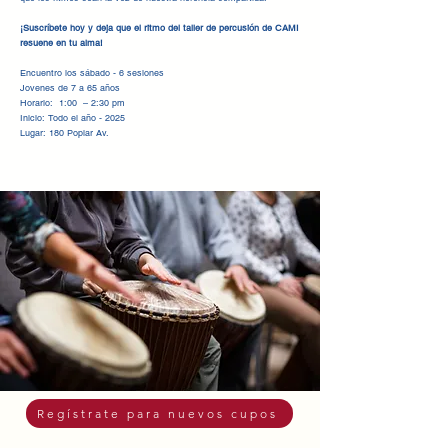
¡Suscríbete hoy y deja que el ritmo del taller de percusión de CAMI
resuene en tu alma!
Encuentro los sábado - 6 sesiones
Jovenes de 7 a 65 años
Horario
:
1:00 – 2:30 pm
Inicio: Todo el año - 2025
Lugar: 180 Poplar Av.
Regístrate para nuevos cupos