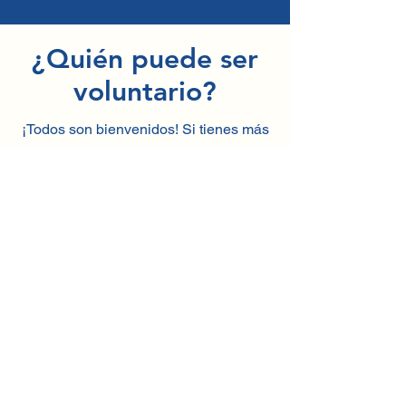
¿Quién puede ser
voluntario?
¡Todos son bienvenidos! Si tienes más
de 14 años y deseas poner tus
habilidades al servicio de los demás o
simplemente te apasiona ayudar a tu
comunidad, este espacio es para ti.
¡Suma experiencia y aporta
con corazón! 💛
Regístrate aquí!