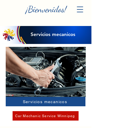
¡Bienvenidos!
Servicios mecanicos
Servicios mecanicos
Car Mechanic Service Winnipeg